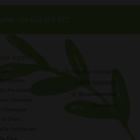
udas +34 652 458 027
icas legales
egal
tunutricionbuena
a De Cookies
+34 652458027
a De Privacidad
@vallesherbal
ones Generales
Herbalife
 Distribuidor
 De Envío
a De Satisfacción
De Ética