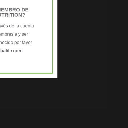
MIEMBRO DE
UTRITION?
o
avés de la cuenta
embresía y ser
do )
ocido por favor
UÍ
balife.com