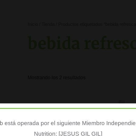
por
popularidad
Inicio
/
Tienda
/ Productos etiquetados “bebida refresca
bebida refres
Mostrando los 2 resultados
 está operada por el siguiente Miembro Independie
Nutrition: [JESUS GIL GIL]