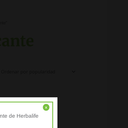
nte”
cante
x
nte de Herbalife