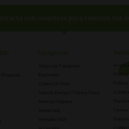
ntacta con nosotros para resolver tus d
life
Categorías
Polít
Aviso L
Todas Las Categorías
Polític
Esenciales
s Productos
Polític
Control De Peso
Condici
Deporte,Energía Y Forma Física
Hacerse
Nutrición Objetiva
Formas
Herbal Aloe
Garantí
Herbalife SKIN
a
Código 
Accesorios