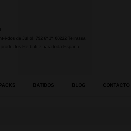
l
nt-i-dos de Juliol, 792 6º 1º 08222 Terrassa
 productos Herbalife para toda España
PACKS
BATIDOS
BLOG
CONTACTO
Ordenado