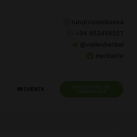
tunutricionbuena
+34 652458027
@vallesherbal
Herbalife
PRODUCTOS DE
MI CUENTA
TEMPORADA