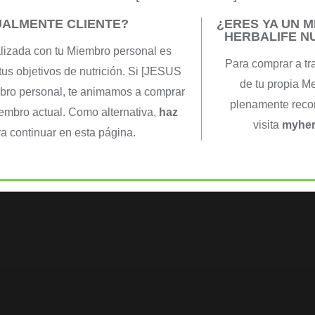
UALMENTE CLIENTE?
¿ERES YA UN 
HERBALIFE N
lizada con tu Miembro personal es
Nutrición Objetiva
Control de Pes
Para comprar a tr
tus objetivos de nutrición. Si [JESUS
Immune Booster
AloeMax
de tu propia M
Frutos silvestres 10 x
mbro personal, te animamos a comprar
57,00
€
( IVA inclui
3,7 g
plenamente recon
iembro actual. Como alternativa,
haz
52,28
€
( IVA incluido )
COMPRAR AQ
visita
myher
a continuar en esta página.
COMPRAR AQUÍ