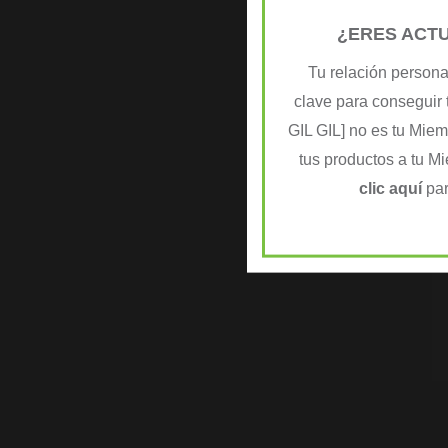
¿ERES ACT
Tu relación persona
clave para conseguir 
GIL GIL] no es tu Mie
tus productos a tu M
clic aquí
par