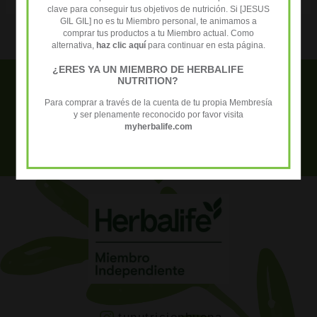
clave para conseguir tus objetivos de nutrición. Si [JESUS
GIL GIL] no es tu Miembro personal, te animamos a
comprar tus productos a tu Miembro actual. Como
alternativa,
haz clic aquí
para continuar en esta página.
¿ERES YA UN MIEMBRO DE HERBALIFE
NUTRITION?
Necesitas ayuda? Contacta con
Para comprar a través de la cuenta de tu propia Membresía
nosotros para resolver tus dudas +34
y ser plenamente reconocido por favor visita
myherbalife.com
652 458 027