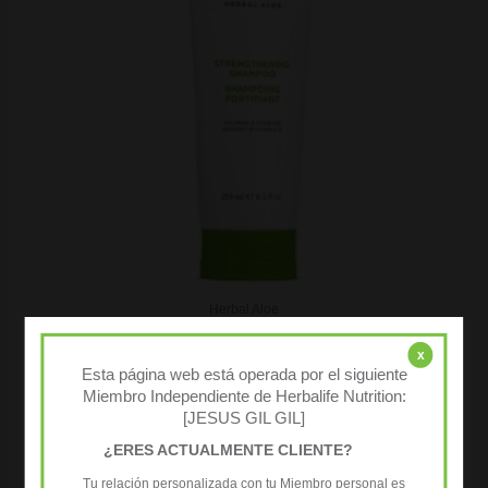
Herbal Aloe
Champú Fortalecedor 250 ml
x
17,25
€
( IVA incluido )
Esta página web está operada por el siguiente
Miembro Independiente de Herbalife Nutrition:
COMPRAR AQUÍ
[JESUS GIL GIL]
¿ERES ACTUALMENTE CLIENTE?
Tu relación personalizada con tu Miembro personal es