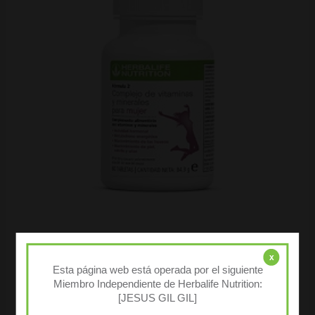
Esenciales
x
Formula 2 Complejo de vitaminas y minerales
Esta página web está operada por el siguiente
mujeres
Miembro Independiente de Herbalife Nutrition:
28,41
€
( IVA incluido )
[JESUS GIL GIL]