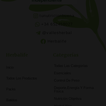
tunutricionbuena
+34 652458027
@vallesherbal
Herbalife
Herbalife
Categorías
Todas Las Categorías
Inicio
Esenciales
Todos Los Productos
Control De Peso
Deporte,Energía Y Forma
Packs
Física
Nutrición Objetiva
Batidos
Herbal Aloe