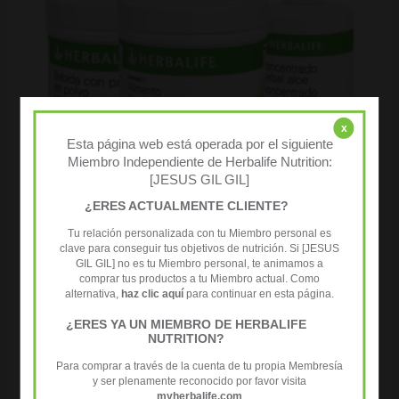
x
Esta página web está operada por el siguiente
Miembro Independiente de Herbalife Nutrition:
[JESUS GIL GIL]
¿ERES ACTUALMENTE CLIENTE?
Tu relación personalizada con tu Miembro personal es
clave para conseguir tus objetivos de nutrición. Si [JESUS
GIL GIL] no es tu Miembro personal, te animamos a
comprar tus productos a tu Miembro actual. Como
alternativa,
haz clic aquí
para continuar en esta página.
¿ERES YA UN MIEMBRO DE HERBALIFE
Packs
NUTRITION?
Desayuno saludable avanzado
Para comprar a través de la cuenta de tu propia Membresía
227,49
€
( IVA incluido )
y ser plenamente reconocido por favor visita
myherbalife.com