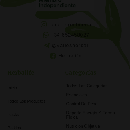
tunutricionbuena
+34 652458027
@vallesherbal
Herbalife
Herbalife
Categorías
Todas Las Categorías
Inicio
Esenciales
Todos Los Productos
Control De Peso
Deporte,Energía Y Forma
Packs
Física
Nutrición Objetiva
Batidos