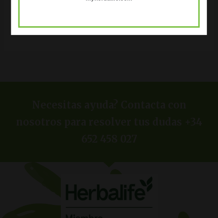
COMPRAR AQUÍ
Necesitas ayuda? Contacta con
nosotros para resolver tus dudas +34
652 458 027