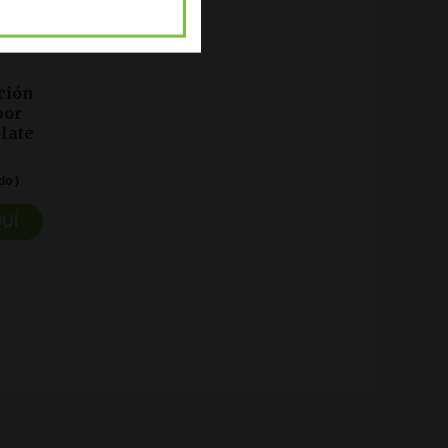
ción
bor
late
do )
UÍ