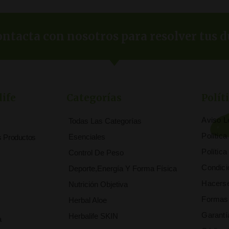
ntacta con nosotros para resolver tus d
life
Categorías
Polít
Aviso L
Todas Las Categorías
Polític
Esenciales
s Productos
Polític
Control De Peso
Condici
Deporte,Energía Y Forma Física
Hacerse
Nutrición Objetiva
Formas
Herbal Aloe
Garantí
Herbalife SKIN
a