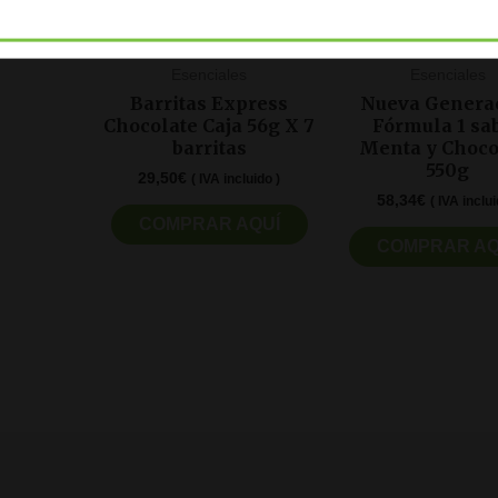
Esenciales
Esenciales
Barritas Express
Nueva Genera
Chocolate Caja 56g X 7
Fórmula 1 sa
barritas
Menta y Choco
550g
29,50
€
( IVA incluido )
58,34
€
( IVA inclui
COMPRAR AQUÍ
COMPRAR AQ