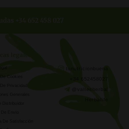
udas +34 652 458 027
icas legales
egal
tunutricionbuena
a De Cookies
+34 652458027
a De Privacidad
@vallesherbal
ones Generales
Herbalife
 Distribuidor
 De Envío
a De Satisfacción