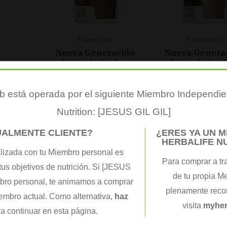
Esenciales
Esenciales
Nueva Generación
Nueva Genera
Fórmula 1 sabor
Fórmula 1 sa
Chocolate Cremoso
Galleta Crujient
550g
58,34
€
( IVA inclui
 está operada por el siguiente Miembro Independie
58,34
€
( IVA incluido )
COMPRAR AQ
Nutrition: [JESUS GIL GIL]
COMPRAR AQUÍ
UALMENTE CLIENTE?
¿ERES YA UN 
HERBALIFE N
lizada con tu Miembro personal es
Para comprar a tr
tus objetivos de nutrición. Si [JESUS
de tu propia M
mbro personal, te animamos a comprar
plenamente recon
iembro actual. Como alternativa,
haz
visita
myher
a continuar en esta página.