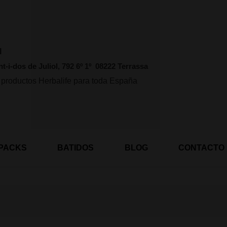
l
nt-i-dos de Juliol, 792 6º 1º 08222 Terrassa
 productos Herbalife para toda España
PACKS
BATIDOS
BLOG
CONTACTO
Ordenado