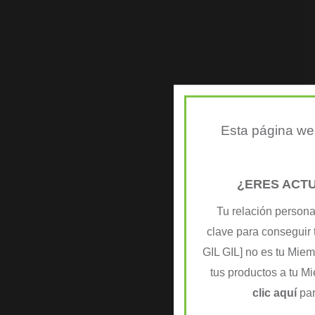
Esta página web
¿ERES ACT
Tu relación persona
clave para conseguir 
GIL GIL] no es tu Mie
tus productos a tu M
clic aquí
par