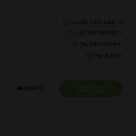
tunutricionbuena
+34 652458027
@vallesherbal
Herbalife
PRODUCTOS DE
MI CUENTA
TEMPORADA