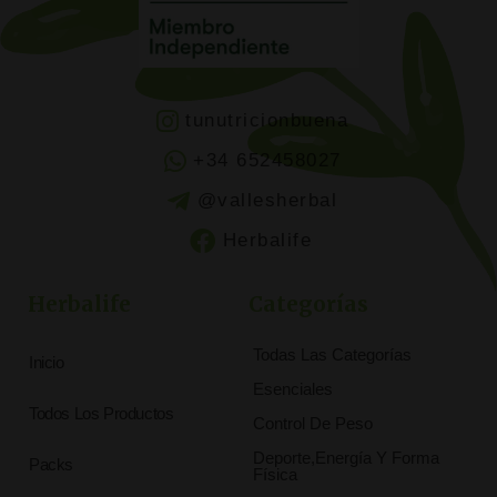
tunutricionbuena
+34 652458027
@vallesherbal
Herbalife
Herbalife
Categorías
Todas Las Categorías
Inicio
Esenciales
Todos Los Productos
Control De Peso
Deporte,Energía Y Forma
Packs
Física