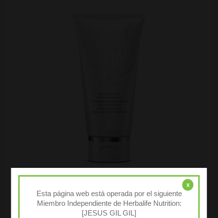
x
Herbalife SKIN
Esta página web está operada por el siguiente
Gel Exfoliante Instantáneo con Frutos Rojos 120 ml
Miembro Independiente de Herbalife Nutrition:
[JESUS GIL GIL]
23,30
€
( IVA incluido )