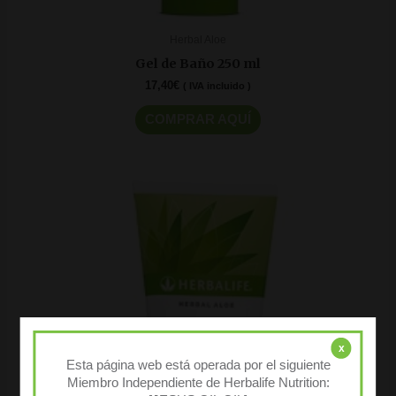
Herbal Aloe
Gel de Baño 250 ml
17,40
€
( IVA incluido )
COMPRAR AQUÍ
x
Esta página web está operada por el siguiente
Miembro Independiente de Herbalife Nutrition: