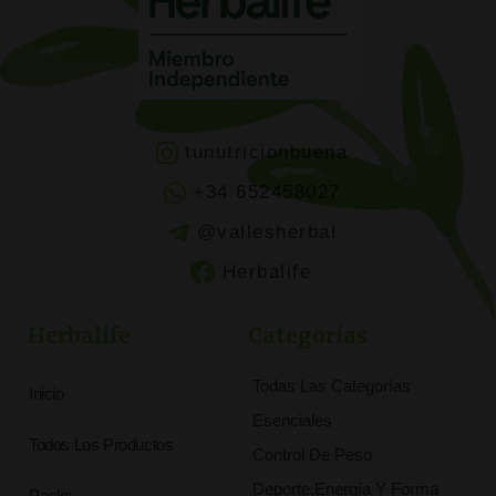
tunutricionbuena
+34 652458027
@vallesherbal
Herbalife
Herbalife
Categorías
Todas Las Categorías
Inicio
Esenciales
Todos Los Productos
Control De Peso
Deporte,Energía Y Forma
Packs