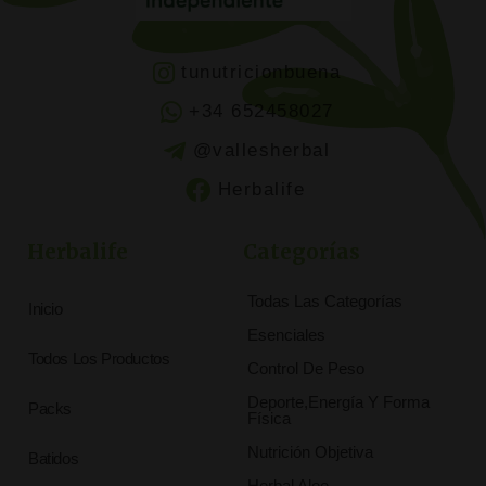
tunutricionbuena
+34 652458027
@vallesherbal
Herbalife
Herbalife
Categorías
Todas Las Categorías
Inicio
Esenciales
Todos Los Productos
Control De Peso
Deporte,Energía Y Forma
Packs
Física
Nutrición Objetiva
Batidos
Herbal Aloe