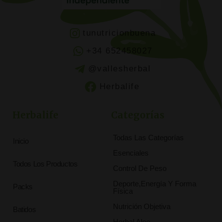
tunutricionbuena
+34 652458027
@vallesherbal
Herbalife
Herbalife
Categorías
Todas Las Categorías
Inicio
Esenciales
Todos Los Productos
Control De Peso
Deporte,Energía Y Forma
Packs
Física
Nutrición Objetiva
Batidos
Herbal Aloe