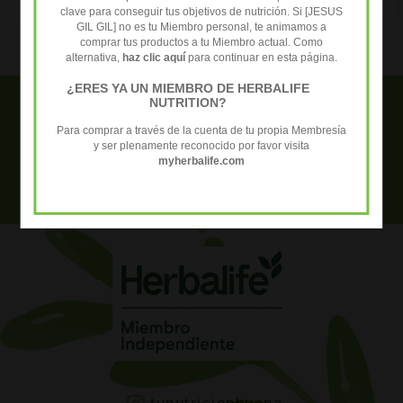
clave para conseguir tus objetivos de nutrición. Si [JESUS
GIL GIL] no es tu Miembro personal, te animamos a
comprar tus productos a tu Miembro actual. Como
alternativa,
haz clic aquí
para continuar en esta página.
¿ERES YA UN MIEMBRO DE HERBALIFE
NUTRITION?
Necesitas ayuda? Contacta con
Para comprar a través de la cuenta de tu propia Membresía
nosotros para resolver tus dudas +34
y ser plenamente reconocido por favor visita
myherbalife.com
652 458 027