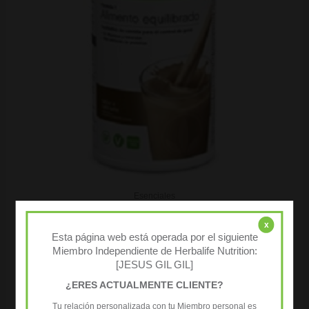
Esenciales
Nueva Generación Fórmula 1 sabor Café Latte 550g
x
58,34
€
( IVA incluido )
Esta página web está operada por el siguiente
Miembro Independiente de Herbalife Nutrition:
COMPRAR AQUÍ
[JESUS GIL GIL]
¿ERES ACTUALMENTE CLIENTE?
Tu relación personalizada con tu Miembro personal es