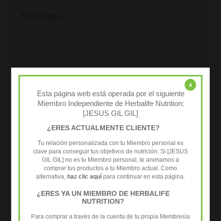
Escribe
aquí...
x
Esta página web está operada por el siguiente
Miembro Independiente de Herbalife Nutrition:
[JESUS GIL GIL]
¿ERES ACTUALMENTE CLIENTE?
Tu relación personalizada con tu Miembro personal es
Nombre*
clave para conseguir tus objetivos de nutrición. Si [JESUS
GIL GIL] no es tu Miembro personal, te animamos a
comprar tus productos a tu Miembro actual. Como
Correo
alternativa,
haz clic aquí
para continuar en esta página.
electrónico*
¿ERES YA UN MIEMBRO DE HERBALIFE
NUTRITION?
Web
Para comprar a través de la cuenta de tu propia Membresía