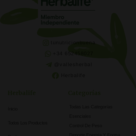
tunutricionbuena
+34 652458027
@vallesherbal
Herbalife
Herbalife
Categorías
Todas Las Categorías
Inicio
Esenciales
Todos Los Productos
Control De Peso
Deporte,Energía Y Forma