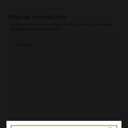
Deja un comentario
Tu dirección de correo electrónico no será publicada.
Los campos
obligatorios están marcados con
*
Escribe
aquí...
Nombre*