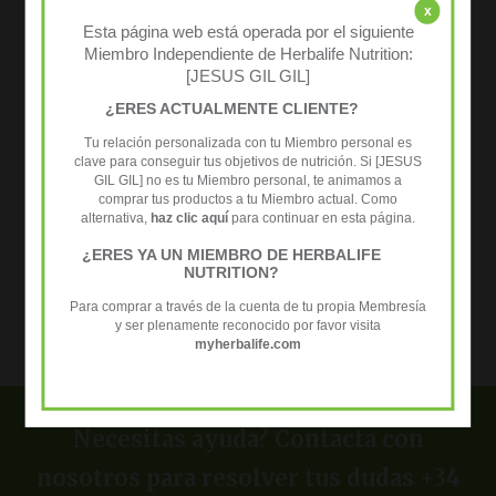
x
Esta página web está operada por el siguiente
Correo
Miembro Independiente de Herbalife Nutrition:
electrónico*
[JESUS GIL GIL]
¿ERES ACTUALMENTE CLIENTE?
Web
Tu relación personalizada con tu Miembro personal es
clave para conseguir tus objetivos de nutrición. Si [JESUS
GIL GIL] no es tu Miembro personal, te animamos a
Guarda mi nombre, correo electrónico y web en este navegador
comprar tus productos a tu Miembro actual. Como
para la próxima vez que comente.
alternativa,
haz clic aquí
para continuar en esta página.
¿ERES YA UN MIEMBRO DE HERBALIFE
NUTRITION?
Para comprar a través de la cuenta de tu propia Membresía
y ser plenamente reconocido por favor visita
myherbalife.com
Necesitas ayuda? Contacta con
nosotros para resolver tus dudas +34