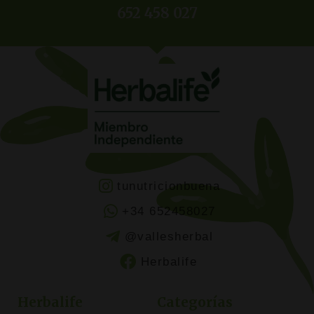
652 458 027
tunutricionbuena
+34 652458027
@vallesherbal
Herbalife
Herbalife
Categorías