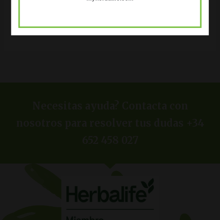
COMPRAR AQUÍ
Necesitas ayuda? Contacta con
nosotros para resolver tus dudas +34
652 458 027