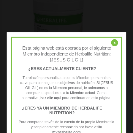
x
Esta página web está operada por el siguiente
Miembro Independiente de Herbalife Nutrition:
[JESUS GIL GIL]
¿ERES ACTUALMENTE CLIENTE?
Tu relación personalizada con tu Miembro personal es
clave para conseguir tus objetivos de nutrición. Si [JESUS
GIL GIL] no es tu Miembro personal, te animamos a
comprar tus productos a tu Miembro actual. Como
alternativa,
haz clic aquí
para continuar en esta página.
¿ERES YA UN MIEMBRO DE HERBALIFE
Packs
NUTRITION?
Programa rápido comienzo original te 102 mg
Para comprar a través de la cuenta de tu propia Membresía
142,30
€
( IVA incluido )
y ser plenamente reconocido por favor visita
myherbalife.com