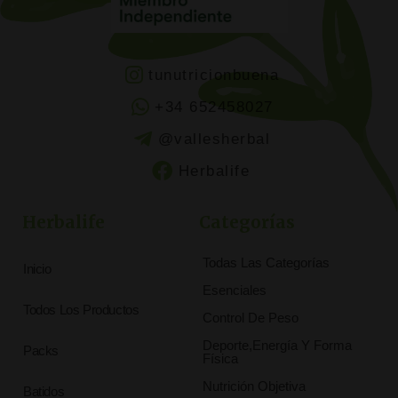
tunutricionbuena
+34 652458027
@vallesherbal
Herbalife
Herbalife
Categorías
Todas Las Categorías
Inicio
Esenciales
Todos Los Productos
Control De Peso
Deporte,Energía Y Forma
Packs
Física
Nutrición Objetiva
Batidos