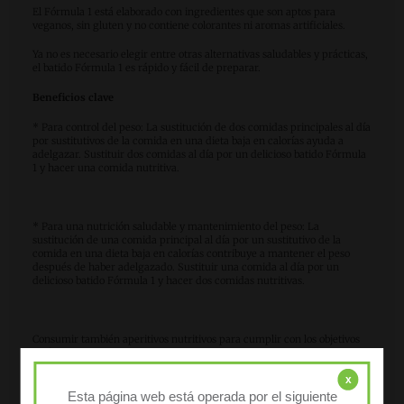
El Fórmula 1 está elaborado con ingredientes que son aptos para
veganos, sin gluten y no contiene colorantes ni aromas artificiales.
Ya no es necesario elegir entre otras alternativas saludables y prácticas,
el batido Fórmula 1 es rápido y fácil de preparar.
Beneficios clave
* Para control del peso: La sustitución de dos comidas principales al día
por sustitutivos de la comida en una dieta baja en calorías ayuda a
adelgazar. Sustituir dos comidas al día por un delicioso batido Fórmula
1 y hacer una comida nutritiva.
* Para una nutrición saludable y mantenimiento del peso: La
sustitución de una comida principal al día por un sustitutivo de la
comida en una dieta baja en calorías contribuye a mantener el peso
después de haber adelgazado. Sustituir una comida al día por un
delicioso batido Fórmula 1 y hacer dos comidas nutritivas.
Consumir también aperitivos nutritivos para cumplir con los objetivos
calóricos diarios.
x
Esta página web está operada por el siguiente