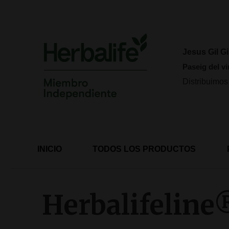
Ir
al
contenido
Jesus Gil Gi
Paseig del vi
Distribuimos
INICIO
TODOS LOS PRODUCTOS
Herbalifelin