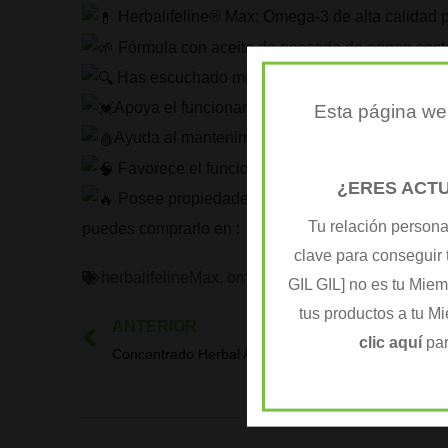
Herbalifeline® Max: Omega-3 de alta calidad pa
Fórmula con aceite de pescado de origen soste
Has escuchado mil veces hablar de los Omega
Apoya el funcionamiento normal del corazón.
Esta página web
Ayuda al mantenimiento de la presión arterial n
Favorece el funcionamiento normal del cerebro
¿ERES ACT
Posee propiedades anti-inflamatorias.
Tu relación persona
puedes comprarlo en :
clave para conseguir 
herbalifelineMax
,
omega-3
GIL GIL] no es tu Mie
tus productos a tu M
ANTERIOR
Ant
clic aquí
par
Concentrado Herbal Aloe