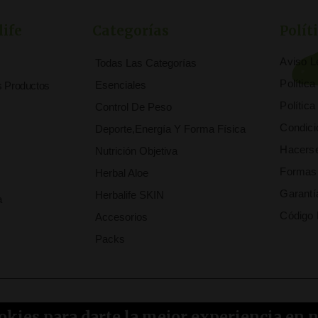
life
Categorías
Polít
Aviso L
Todas Las Categorías
Polític
Esenciales
s Productos
Polític
Control De Peso
Condici
Deporte,Energía Y Forma Física
Hacerse
Nutrición Objetiva
Formas
Herbal Aloe
Garantí
Herbalife SKIN
a
Código 
Accesorios
Packs
okies para darte la mejor experiencia en 