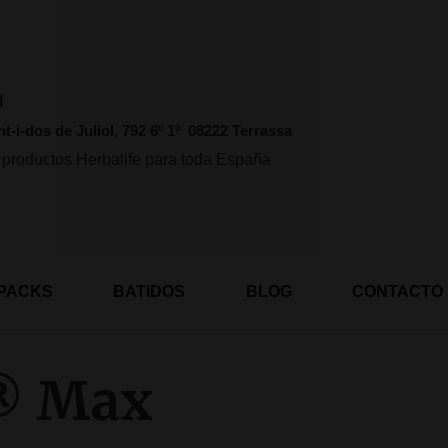
l
nt-i-dos de Juliol, 792 6º 1º 08222 Terrassa
 productos Herbalife para toda España
PACKS
BATIDOS
BLOG
CONTACTO
e® Max