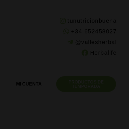
tunutricionbuena
+34 652458027
@vallesherbal
Herbalife
PRODUCTOS DE
MI CUENTA
TEMPORADA