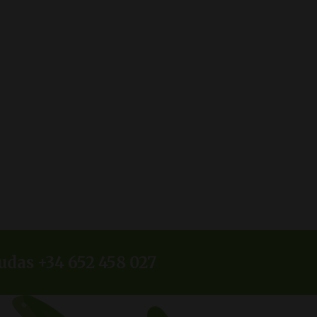
udas +34 652 458 027