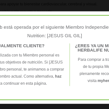
ra apoyar tu bienestar cardiovascular, cerebral y visual.
nible y sin regusto a pescado.
-3, pero… ¿sabes realmente cuáles son sus beneficios?
 está operada por el siguiente Miembro Independie
ormal y los niveles normales de triglicéridos en sangre.
Nutrition: [JESUS GIL GIL]
 y al mantenimiento de la visión en condiciones normales.
UALMENTE CLIENTE?
¿ERES YA UN 
HERBALIFE N
lizada con tu Miembro personal es
Para comprar a tr
tus objetivos de nutrición. Si [JESUS
de tu propia M
mbro personal, te animamos a comprar
plenamente recon
iembro actual. Como alternativa,
haz
visita
myher
a continuar en esta página.