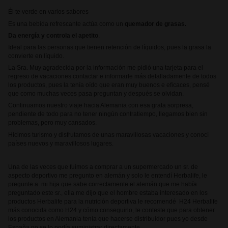
Él te verde en varios sabores
Es una bebida refrescante actúa como un
quemador de grasas.
Da energía y controla el apetito
.
Ideal para las personas que tienen retención de líquidos, pues la grasa la
convierte en líquido.
La Sra. Muy agradecida por la información me pidió una tarjeta para el
regreso de vacaciones contactar e informarle más detalladamente de todos
los productos, pues la tenía oído que eran muy buenos e eficaces, pensé
que como muchas veces pasa preguntan y después se olvidan.
Continuamos nuestro viaje hacia Alemania con esa grata sorpresa,
pendiente de todo para no tener ningún contratiempo, llegamos bien sin
problemas, pero muy cansados.
Hicimos turismo y disfrutamos de unas maravillosas vacaciones y conocí
países nuevos y maravillosos lugares.
Una de las veces que fuimos a comprar a un supermercado un sr. de
aspecto deportivo me pregunto en alemán y solo le entendí Herbalife, le
pregunte a mi hija que sabe correctamente el alemán que me había
preguntado este sr., ella me dijo que el hombre estaba interesado en los
productos Herbalife para la nutrición deportiva le recomendé H24 Herbalife
más conocida como H24 y cómo conseguirlo, le conteste que para obtener
los productos en Alemania tenía que hacerse distribuidor pues yo desde
España no se lo podía suministrar directamente.