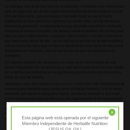
Le explique que tenía que hacerse distribuidor, comprando una licencia que
solo se paga una vez al año, y que los productos los podía comprar con un
25% de descuento, para uso propio y también hacer lo que yo hacía
distribuirlos a otras personas y ganarse un dinero extra ,no era necesario
almacenar productos simplemente los que necesitara pedirlos a Herbalife
Alemania el hombre me pidió una tarjeta y anoto el teléfono de mi hija pues
ella era quien sabia Alemán, a los poco días la llamo y nos dijo como tenía
que hacer para darse de alta , yo me metí en la aplicación de Myherbalife y
rellene todos los datos que mi hija me iba diciendo para darle de lata como
distribuidor de Herbalife y así sin darme cuenta tuve un distribuidor en
Alemania.
De regreso después de vacaciones en casa recibí una llamada de una
famila Preguntado por los productos y cuál fue mi gran sorpresa que resulto
ser la famila que hablamos en la gasolinera aquella noche de vacaciones
antes de salir de España.
Quedamos unos días después para vernos y explicarle más detalladamente
los productos Herbalife para perder peso, el Batido Formula 1 y él te verde
Herbalife, que hacen el programa básico, así mismo también le aconsejé
como complemento para perder peso más rápidamente el thermocomplete
herbalife y las barritas de proteínas para saciar el apetito entre horas
disponibles en tres sabores diferentes, les hice un pequeño presupuesto de
x
todo, se lo pensaron unos minutos y después me hicieron el pedido
Esta página web está operada por el siguiente
completo
Miembro Independiente de Herbalife Nutrition:
[JESUS GIL GIL]