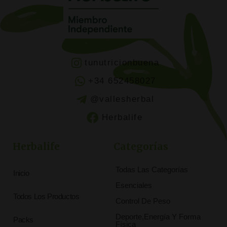
tunutricionbuena
+34 652458027
@vallesherbal
Herbalife
Herbalife
Categorías
Todas Las Categorías
Inicio
Esenciales
Todos Los Productos
Control De Peso
Deporte,Energía Y Forma
Packs
Física