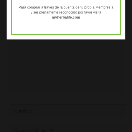
Deja un comentario
Para comprar a través de la cuenta de tu propia Membresía
Tu dirección de correo electrónico no será publicada.
Los campos
y ser plenamente reconocido por favor visita
obligatorios están marcados con
*
myherbalife.com
Escribe
aquí...
Nombre*
Correo
electrónico*