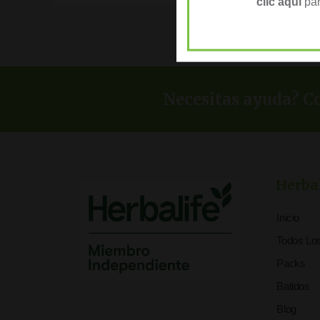
clic aquí
par
Necesitas ayuda? Co
Herba
Inicio
Todos Lo
Packs
Batidos
Blog