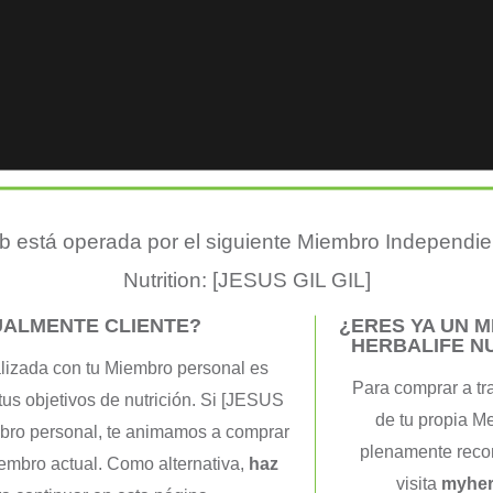
 está operada por el siguiente Miembro Independie
emas
Nutrition: [JESUS GIL GIL]
UALMENTE CLIENTE?
¿ERES YA UN 
Gil Gil
HERBALIFE N
lizada con tu Miembro personal es
Para comprar a tr
tus objetivos de nutrición. Si [JESUS
de tu propia M
mbro personal, te animamos a comprar
plenamente recon
iembro actual. Como alternativa,
haz
visita
myher