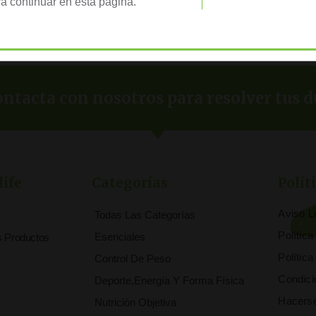
a continuar en esta página.
ntacta con nosotros para resolver tus d
life
Categorías
Polít
Aviso L
Todas Las Categorías
Polític
Esenciales
s Productos
Polític
Control De Peso
Condici
Deporte,Energía Y Forma Física
Hacerse
Nutrición Objetiva