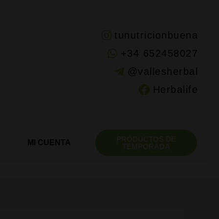
tunutricionbuena
+34 652458027
@vallesherbal
Herbalife
PRODUCTOS DE
MI CUENTA
TEMPORADA