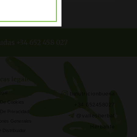
udas +34 652 458 027
icas legales
egal
tunutricionbuena
a De Cookies
+34 652458027
a De Privacidad
@vallesherbal
ones Generales
Herbalife
 Distribuidor