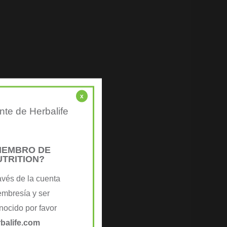
x
nte de Herbalife
MIEMBRO DE
UTRITION?
avés de la cuenta
embresía y ser
ocido por favor
balife.com