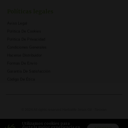
Políticas legales
Aviso Legal
Política De Cookies
Política De Privacidad
Condiciones Generales
Hacerse Distribuidor
Formas De Envío
Garantía De Satisfacción
Código De Ética
© 2024 All rights reserved Herbalife Jesus Gil - Seoxan
T
F
D
Y
P
M
w
a
r
o
i
e
Utilizamos cookies para
i
c
i
u
n
d
darte la mejor experiencia en