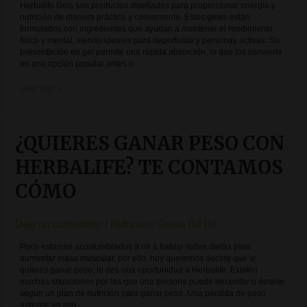
Herbalife Gels son productos diseñados para proporcionar energía y
nutrición de manera práctica y conveniente. Estos geles están
formulados con ingredientes que ayudan a mantener el rendimiento
físico y mental, siendo ideales para deportistas y personas activas. Su
presentación en gel permite una rápida absorción, lo que los convierte
en una opción popular antes o
Leer más »
¿QUIERES GANAR PESO CON
¿QUIERES
GANAR
PESO
HERBALIFE? TE CONTAMOS
CON
HERBALIFE?
CÓMO
TE
CONTAMOS
CÓMO
Deja un comentario
/
Nutricion
/
Jesus Gil Gil
Poco estamos acostumbrados a oír a hablar sobre dietas para
aumentar masa muscular, por ello, hoy queremos decirte que si
quieres ganar peso, le des una oportunidad a Herbalife. Existen
muchas situaciones por las que una persona puede necesitar o desear
seguir un plan de nutrición para ganar peso: Una pérdida de peso
anterior, ya sea