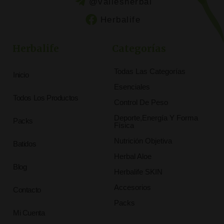
@vallesherbal
Herbalife
Herbalife
Categorías
Todas Las Categorías
Inicio
Esenciales
Todos Los Productos
Control De Peso
Deporte,Energía Y Forma
Packs
Física
Nutrición Objetiva
Batidos
Herbal Aloe
Blog
Herbalife SKIN
Accesorios
Contacto
Packs
Mi Cuenta