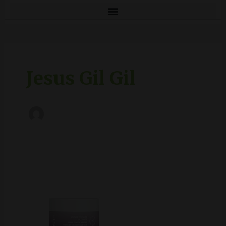
Paginación
de
entradas
Jesus Gil Gil
HL
/
Skin