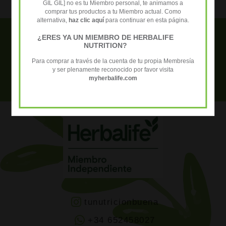
GIL GIL] no es tu Miembro personal, te animamos a
comprar tus productos a tu Miembro actual. Como
alternativa,
haz clic aquí
para continuar en esta página.
¿ERES YA UN MIEMBRO DE HERBALIFE
Necesitas ayuda? Contacta con
NUTRITION?
nosotros para resolver tus dudas +34
Para comprar a través de la cuenta de tu propia Membresía
y ser plenamente reconocido por favor visita
652 458 027
myherbalife.com
tunutricionbuena
+34 652458027