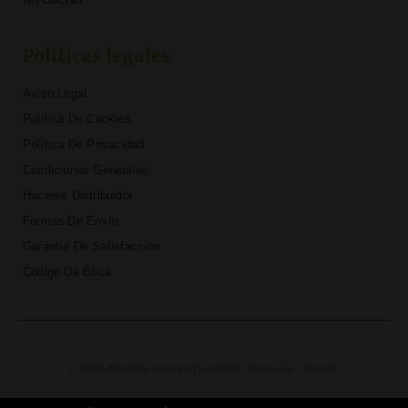
Políticas legales
Aviso Legal
Política De Cookies
Política De Privacidad
Condiciones Generales
Hacerse Distribuidor
Formas De Envío
Garantía De Satisfacción
Código De Ética
© 2024 All rights reserved Herbalife Jesus Gil - Seoxan
T
F
D
Y
P
M
w
a
r
o
i
e