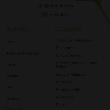
@vallesherbal
Herbalife
Herbalife
Categorías
Todas Las Categorías
Inicio
Esenciales
Todos Los Productos
Control De Peso
Deporte,Energía Y Forma
Packs
Física
Nutrición Objetiva
Batidos
Herbal Aloe
Blog
Herbalife SKIN
Accesorios
Contacto
Packs
Mi Cuenta