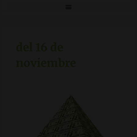
del 16 de
noviembre
Multinivial
o
Piramidal
diferencias