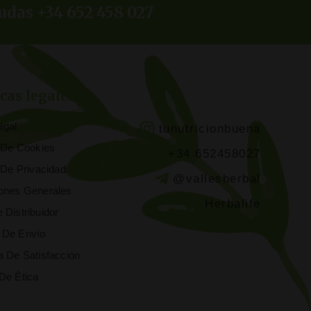
udas +34 652 458 027
icas legales
egal
tunutricionbuena
a De Cookies
+34 652458027
a De Privacidad
@vallesherbal
ones Generales
Herbalife
 Distribuidor
 De Envío
a De Satisfacción
De Ética