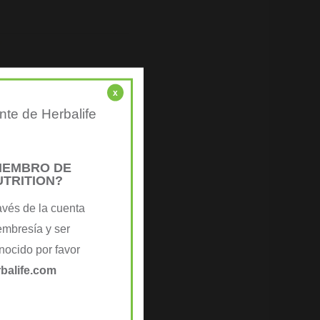
x
nte de Herbalife
MIEMBRO DE
UTRITION?
avés de la cuenta
embresía y ser
ocido por favor
balife.com