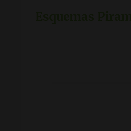
Esquemas Piram
Multinivial
o
Piramidal
diferencias