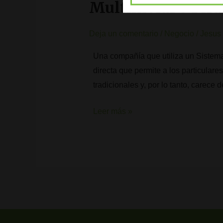
Multinivial o Pir
Deja un comentario
/
Negocio
/
Jesus 
Una compañía que utiliza un Sistema 
directa que permite a los particulare
tradicionales y, por lo tanto, carece
Leer más »