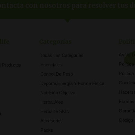
ntacta con nosotros para resolver tus d
life
Categorías
Polít
Aviso L
Todas Las Categorías
Polític
Esenciales
s Productos
Polític
Control De Peso
Condici
Deporte,Energía Y Forma Física
Hacerse
Nutrición Objetiva
Formas
Herbal Aloe
Garantí
Herbalife SKIN
a
Código 
Accesorios
Packs