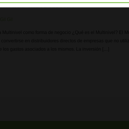
amidal diferencias
Gil Gil
Multinivel como forma de negocio ¿Qué es el Multinivel? El Mu
s convertirse en distribuidores directos de empresas que no util
 de los gastos asociados a los mismos. La inversión […]