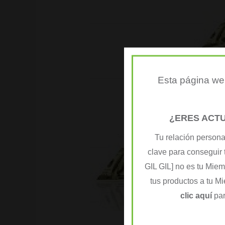
Esta página web
¿ERES ACT
Tu relación persona
clave para conseguir 
GIL GIL] no es tu Mie
tus productos a tu M
clic aquí
par