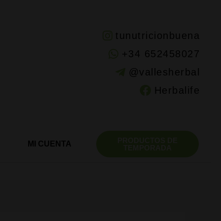
tunutricionbuena
+34 652458027
@vallesherbal
Herbalife
PRODUCTOS DE
MI CUENTA
TEMPORADA