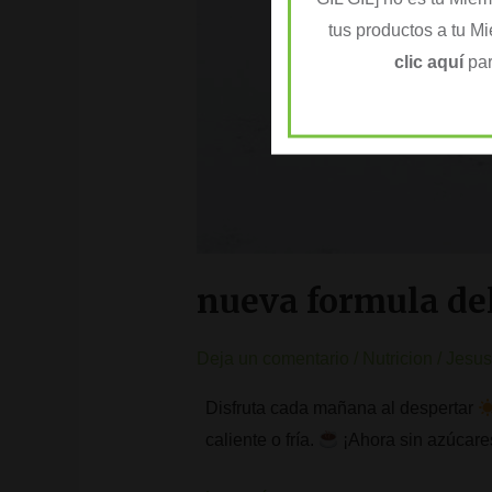
tus productos a tu M
clic aquí
par
nueva formula del
Deja un comentario
/
Nutricion
/
Jesus 
Disfruta cada mañana al despertar
caliente o fría.
¡Ahora sin azúca