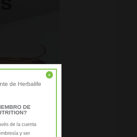
x
nte de Herbalife
MIEMBRO DE
UTRITION?
avés de la cuenta
embresía y ser