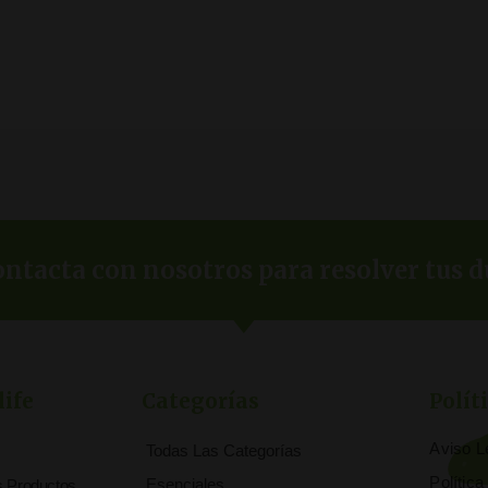
ntacta con nosotros para resolver tus d
life
Categorías
Polít
Aviso L
Todas Las Categorías
Polític
Esenciales
s Productos