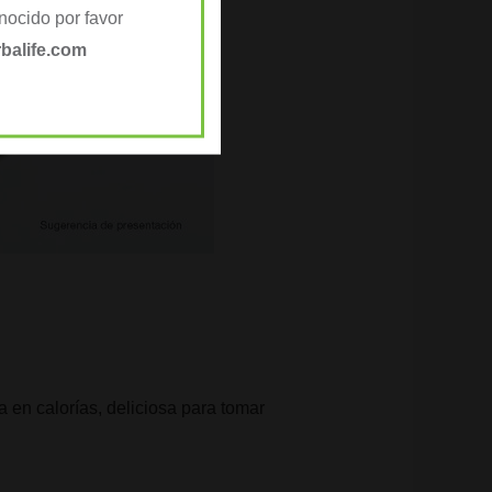
ocido por favor
balife.com
a en calorías, deliciosa para tomar