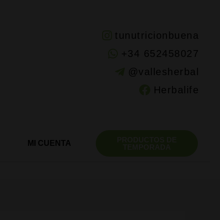
tunutricionbuena
+34 652458027
@vallesherbal
Herbalife
PRODUCTOS DE
MI CUENTA
TEMPORADA