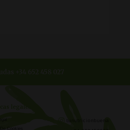
udas +34 652 458 027
icas legales
egal
tunutricionbuena
a De Cookies