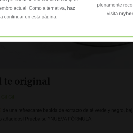
plenamente recon
iembro actual. Como alternativa,
haz
visita
myher
a continuar en esta página.
 te original
Gil Gil
de una refrescante bebida de extracto de té verde y negro, baj
res añadidos! Prueba su ?NUEVA FÓRMULA