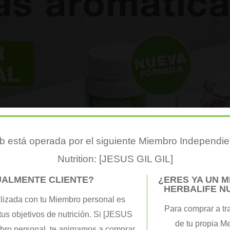
 está operada por el siguiente Miembro Independie
Nutrition: [JESUS GIL GIL]
UALMENTE CLIENTE?
¿ERES YA UN 
HERBALIFE N
lizada con tu Miembro personal es
Para comprar a tr
tus objetivos de nutrición. Si [JESUS
de tu propia M
mbro personal, te animamos a comprar