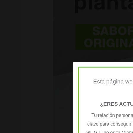
Esta página web
¿ERES ACT
Tu relación persona
clave para conseguir 
GIL GIL] no es tu Mie