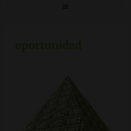
oportunidad
multinivel
o
piramidal