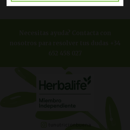
Necesitas ayuda? Contacta con
nosotros para resolver tus dudas +34
652 458 027
tunutricionbuena