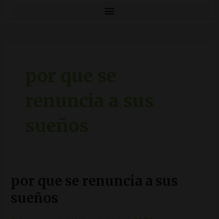
por que se
renuncia a sus
sueños
por que se renuncia a sus
por
que
se
sueños
renuncia
a
sus