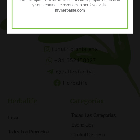
y ser plenamente reconocido por favor visita
myherbalife.com
tunutricionbuena
+34 652458027
@vallesherbal
Herbalife
Herbalife
Categorías
Todas Las Categorías
Inicio
Esenciales
Todos Los Productos
Control De Peso