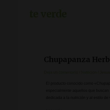
te verde
Chupapanza Herba
Chupapanza
Herbalife
Deja un comentario
/
Nutricion
/
Jesus 
El producto conocido como «Chupapan
especialmente aquellos que buscan m
dedicada a la nutrición y al estilo 