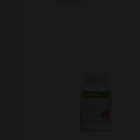
Leer más »
Te
verde