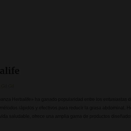
life
Gil Gil
za Herbalife» ha ganado popularidad entre los entusiastas del
étodos rápidos y efectivos para reducir la grasa abdominal. H
de vida saludable, ofrece una amplia gama de productos diseñad