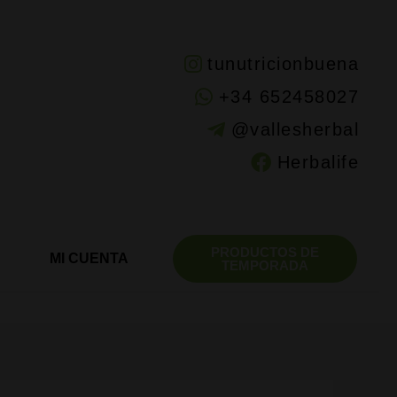
tunutricionbuena
+34 652458027
@vallesherbal
Herbalife
PRODUCTOS DE
MI CUENTA
TEMPORADA