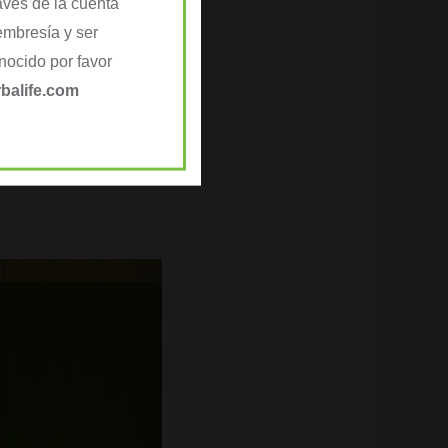
avés de la cuenta
embresía y ser
ocido por favor
balife.com