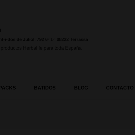
l
nt-i-dos de Juliol, 792 6º 1º 08222 Terrassa
 productos Herbalife para toda España
PACKS
BATIDOS
BLOG
CONTACTO