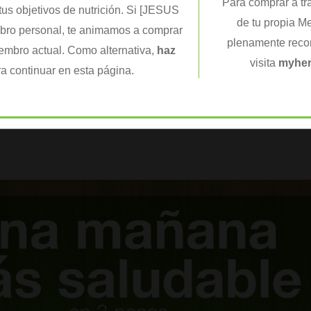
Para comprar a tr
llas de cardamomo. El té
tus objetivos de nutrición. Si [JESUS
de tu propia M
mbro personal, te animamos a comprar
plenamente recon
iembro actual. Como alternativa,
haz
visita
myher
a continuar en esta página.