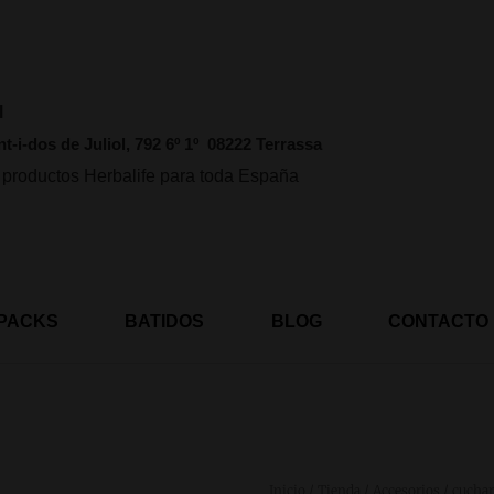
l
nt-i-dos de Juliol, 792 6º 1º 08222 Terrassa
 productos Herbalife para toda España
PACKS
BATIDOS
BLOG
CONTACTO
Inicio
/
Tienda
/
Accesorios
/ cuchar