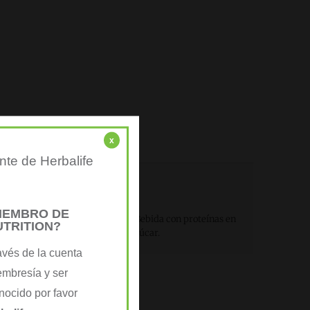
x
nte de Herbalife
MIEMBRO DE
 usar con el batido Fórmula 1 y Bebida con proteínas en
UTRITION?
derivado de restos de caña de azúcar.
avés de la cuenta
embresía y ser
ocido por favor