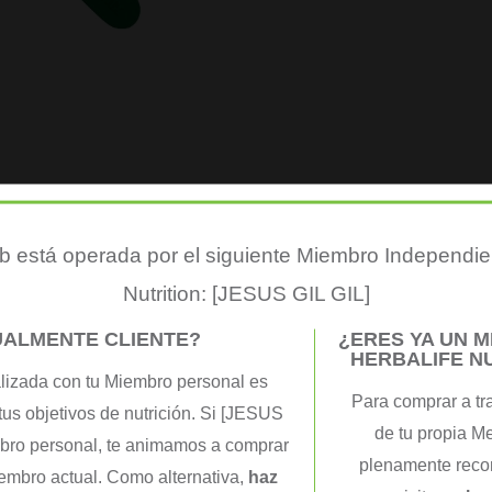
 está operada por el siguiente Miembro Independie
ucto
Nutrition: [JESUS GIL GIL]
UALMENTE CLIENTE?
¿ERES YA UN 
e plástico virgen, presentamos una nueva cuchara sustentable que se puede
HERBALIFE N
 de caña de azúcar* y ayudar a mantener el medio ambiente.*Biopolímero 
lizada con tu Miembro personal es
Para comprar a tr
tus objetivos de nutrición. Si [JESUS
de tu propia M
mbro personal, te animamos a comprar
plenamente recon
iembro actual. Como alternativa,
haz