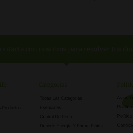
OMPRAR PRODUCTOS
COMPRAR AQUÍ
ontacta con nosotros para resolver tus du
ife
Categorías
Políti
Aviso L
Todas Las Categorías
Polític
Esenciales
s Productos
Polític
Control De Peso
Condici
Deporte,Energía Y Forma Física