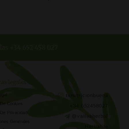
COMPRAR AQUÍ
das +34 652 458 027
cas legales
egal
tunutricionbuena
a De Cookies
+34 652458027
a De Privacidad
@vallesherbal
ones Generales
Herbalife