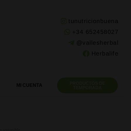
tunutricionbuena
+34 652458027
@vallesherbal
Herbalife
PRODUCTOS DE
MI CUENTA
TEMPORADA
a sostenible