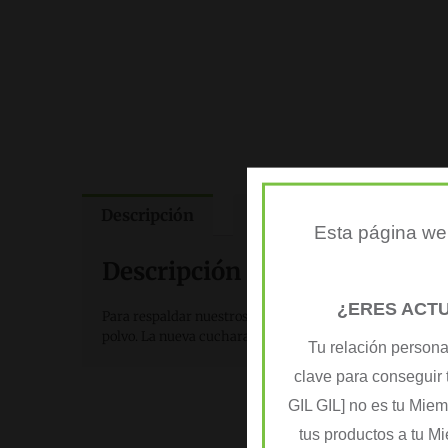
Descripción
Valoraciones (0)
Esta página web
Descripción general del prod
¿ERES ACT
Para respaldar nuestros esfuerzos por eliminar el uso d
polvo. La nueva cuchara sostenible está hecha de restos
Tu relación persona
clave para conseguir 
GIL GIL] no es tu Mie
tus productos a tu M