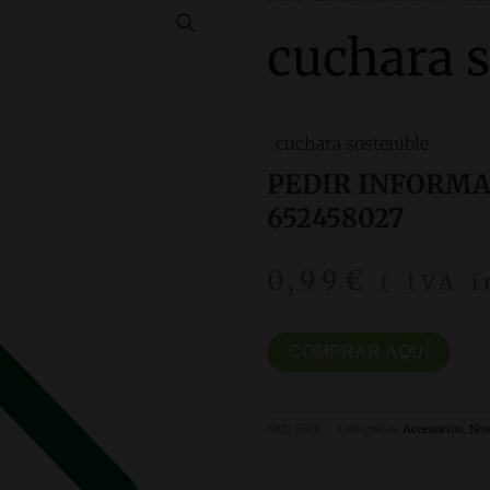
cuchara s
cuchara sostenible
PEDIR INFORM
652458027
0,99
€
( IVA i
COMPRAR AQUÍ
SKU
2B10
Categorías
Accesorios
,
Nov