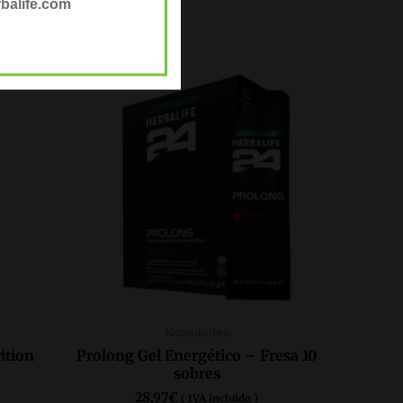
balife.com
Novedades
ition
Prolong Gel Energético – Fresa 10
sobres
28,97
€
( IVA incluido )