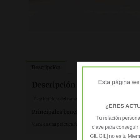
Descripción
Valoraciones (0)
Esta página web
Descripción general del prod
Esta batidora del tamaño de mano es transportable y fáci
¿ERES ACT
Principales beneficios
Tu relación persona
Viene en una práctica funda de viaje con dos varillas par
clave para conseguir 
GIL GIL] no es tu Mie