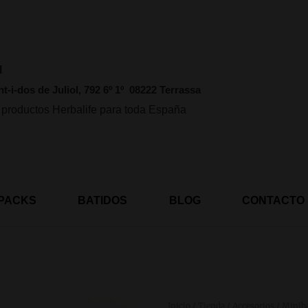
l
nt-i-dos de Juliol, 792 6º 1º 08222 Terrassa
 productos Herbalife para toda España
PACKS
BATIDOS
BLOG
CONTACTO
Inicio
/
Tienda
/
Accesorios
/ Miniba