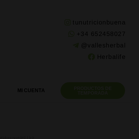
tunutricionbuena
+34 652458027
@vallesherbal
Herbalife
PRODUCTOS DE
MI CUENTA
TEMPORADA
tidora portátil 1 kit