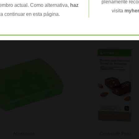
plenamente recon
iembro actual. Como alternativa,
haz
visita
myher
a continuar en esta página.
s
Accesorios
Control de Peso