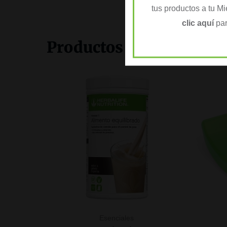
tus productos a tu M
clic aquí
par
Productos Relacionado
Esenciales