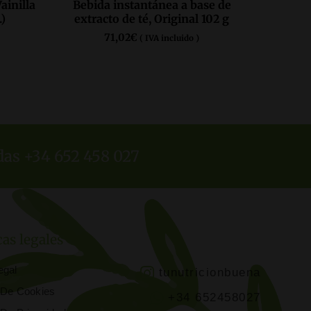
ainilla
Bebida instantánea a base de
)
extracto de té, Original 102 g
71,02
€
( IVA incluido )
COMPRAR AQUÍ
das +34 652 458 027
cas legales
egal
tunutricionbuena
a De Cookies
+34 652458027