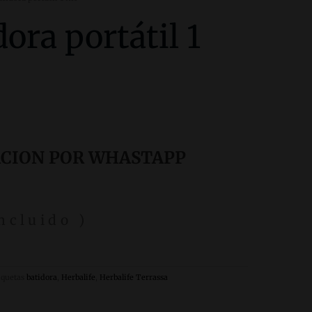
ora portátil 1
ACION POR WHASTAPP
incluido )
iquetas
batidora
,
Herbalife
,
Herbalife Terrassa