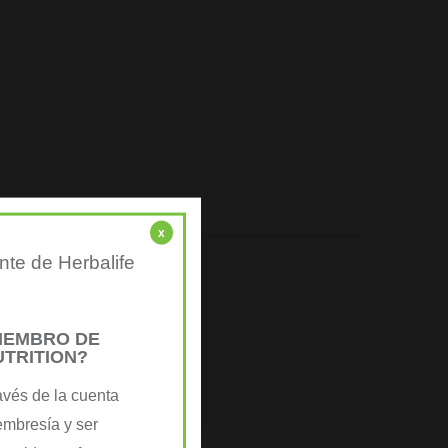
x
nte de Herbalife
MIEMBRO DE
UTRITION?
avés de la cuenta
embresía y ser