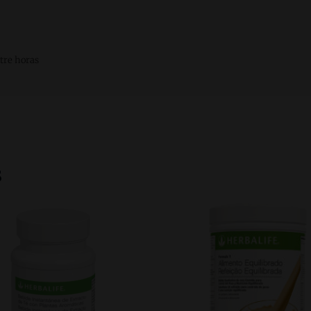
tre horas
s