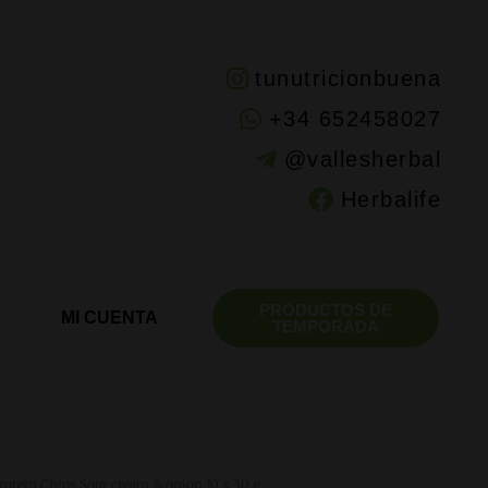
tunutricionbuena
+34 652458027
@vallesherbal
Herbalife
PRODUCTOS DE
MI CUENTA
TEMPORADA
rotein Chips Sour cream & onion 10 x 30 g