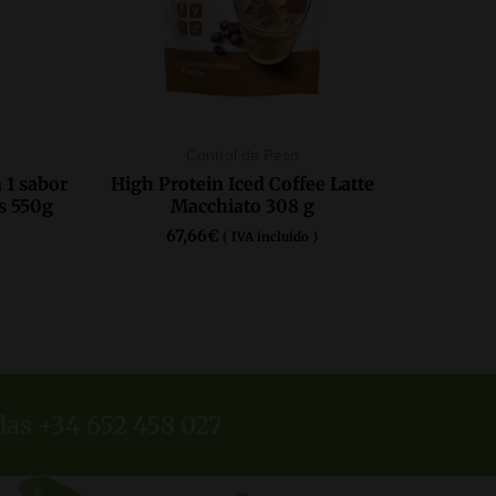
Control de Peso
 1 sabor
High Protein Iced Coffee Latte
s 550g
Macchiato 308 g
67,66
€
( IVA incluido )
COMPRAR AQUÍ
das +34 652 458 027