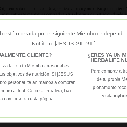
hips con sabor a barbacoa. Un aperitivo sabroso y nutritivo que contiene
cho mientras te mantienes centrado en tus objetivos de nutrición donde se
fritas
 está operada por el siguiente Miembro Independie
Nutrition: [JESUS GIL GIL]
UALMENTE CLIENTE?
¿ERES YA UN 
HERBALIFE N
lizada con tu Miembro personal es
Para comprar a tr
tus objetivos de nutrición. Si [JESUS
 la cebolla de nuestras Protein Chips. Un aperitivo sabroso y nutritivo qu
de tu propia M
mbro personal, te animamos a comprar
plenamente recon
iembro actual. Como alternativa,
haz
fritas
visita
myher
a continuar en esta página.