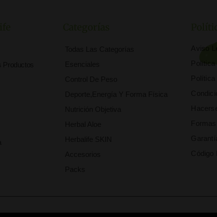
ife
Categorías
Políti
Aviso L
Todas Las Categorías
Polític
Esenciales
s Productos
Polític
Control De Peso
Condici
Deporte,Energía Y Forma Física
Hacerse
Nutrición Objetiva
Formas
Herbal Aloe
Garantí
Herbalife SKIN
a
Código 
Accesorios
Packs