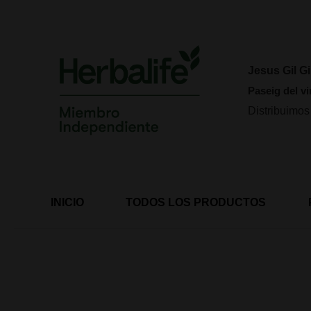
Ir
al
contenido
Jesus Gil Gi
Paseig del vi
Distribuimos
INICIO
TODOS LOS PRODUCTOS