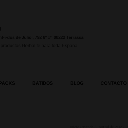
l
nt-i-dos de Juliol, 792 6º 1º 08222 Terrassa
 productos Herbalife para toda España
PACKS
BATIDOS
BLOG
CONTACTO
Inicio
/
Tienda
/
Control de Peso
/ P