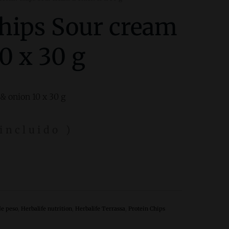
Chips Sour cream
0 x 30 g
& onion 10 x 30 g
 incluido )
de peso
,
Herbalife nutrition
,
Herbalife Terrassa
,
Protein Chips