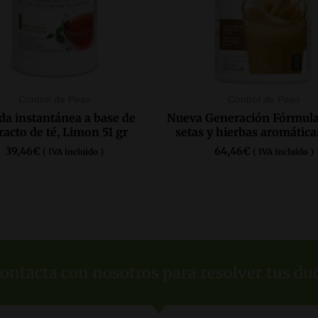
Control de Peso
Control de Peso
da instantánea a base de
Nueva Generación Fórmula
racto de té, Limon 51 gr
setas y hierbas aromática
39,46
€
64,46
€
( IVA incluido )
( IVA incluido )
COMPRAR AQUÍ
COMPRAR AQUÍ
ontacta con nosotros para resolver tus du