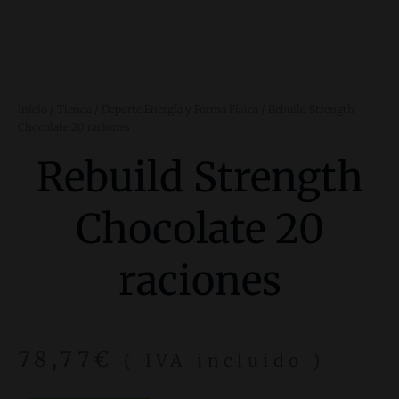
Inicio
/
Tienda
/
Deporte,Energía y Forma Física
/ Rebuild Strength
Chocolate 20 raciones
Rebuild Strength
Chocolate 20
raciones
78,77
€
( IVA incluido )