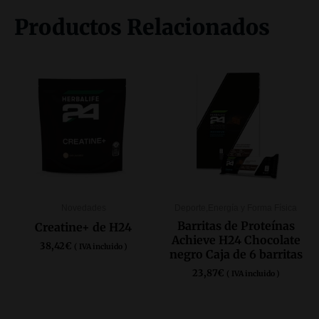
Productos Relacionados
Novedades
Deporte,Energía y Forma Física
Barritas de Proteínas
Creatine+ de H24
Achieve H24 Chocolate
38,42
€
( IVA incluido )
negro Caja de 6 barritas
23,87
€
( IVA incluido )
COMPRAR
PRODUCTOS
COMPRAR AQUÍ