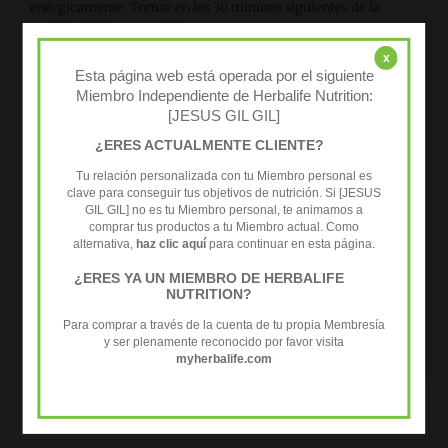
enérgicamente. Tomar en los 30 minutos siguientes de la
actividad física anaeróbica.
Disfrutar de este producto en el marco de una dieta
x
equilibrada y variada, como parte de un estilo de vida activo y
Esta página web está operada por el siguiente
saludable.
Miembro Independiente de Herbalife Nutrition:
1
Jäger et al. International Society of Sports Nutrition Position
[JESUS GIL GIL]
Stand: protein and exercise. Journal of the International
¿ERES ACTUALMENTE CLIENTE?
Society of Sports Nutrition (2017)14:20.
* Contiene 18 g de hidratos de carbono que contribuyen a la
Tu relación personalizada con tu Miembro personal es
recuperación de la función muscular normal después de un
clave para conseguir tus objetivos de nutrición. Si [JESUS
ejercicio físico de gran intensidad o de larga duración que
GIL GIL] no es tu Miembro personal, te animamos a
conduce a la fatiga muscular y al agotamiento del glucógeno
comprar tus productos a tu Miembro actual. Como
alternativa,
haz clic aquí
para continuar en esta página.
almacenado en los músculos esqueléticos. El efecto beneficioso
se obtiene al consumir hidratos de carbono de todas las fuentes
¿ERES YA UN MIEMBRO DE HERBALIFE
en una ingesta total de 4 g por kg de peso corporal, en dosis
NUTRITION?
tomadas antes de transcurridas cuatro horas (o, como máximo,
Para comprar a través de la cuenta de tu propia Membresía
seis) después de finalizar un ejercicio físico de gran intensidad
y ser plenamente reconocido por favor visita
o de larga duración.
myherbalife.com