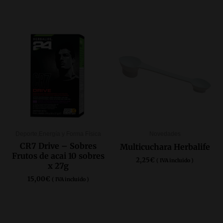
Deporte,Energía y Forma Física
Novedades
CR7 Drive – Sobres
Multicuchara Herbalife
Frutos de acai 10 sobres
2,25
€
( IVA incluido )
x 27g
15,00
€
( IVA incluido )
AÑADIR AL CARRITO
COMPRAR AQUÍ