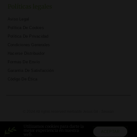
Políticas legales
Aviso Legal
Política De Cookies
Política De Privacidad
Condiciones Generales
Hacerse Distribuidor
Formas De Envío
Garantía De Satisfacción
Código De Ética
© 2024 All rights reserved Herbalife Jesus Gil - Seoxan
T
F
D
Y
P
M
w
a
r
o
i
e
Utilizamos cookies para darte la
i
c
i
u
n
d
mejor experiencia en nuestra
ACEPTAR
t
e
b
t
t
i
web.