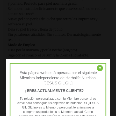
y pomelo. Perfecto para piel normal a grasa.
Se ha demostrado clínicamente que el sebo cutáneo se reduce
con un solo uso.*
Suave gel con perlas de jojoba que retira las impurezas y
refresca su piel.
Deja su piel fresca y llena de júbilo.
Sin parabenos añadidos. Sin sulfatos. Dermatológicamente
testado. .
Modo de Empleo
Usar por la mañana y por la noche (am/pm)
Siga con el Tónico, el Sérum y la Crema Hidratante.
x
Datos adicionales
Esta página web está operada por el siguiente
Envase de 150 ml.
Miembro Independiente de Herbalife Nutrition:
Para Piel Normal a grasa.
[JESUS GIL GIL]
¿ERES ACTUALMENTE CLIENTE?
Tu relación personalizada con tu Miembro personal es
clave para conseguir tus objetivos de nutrición. Si [JESUS
GIL GIL] no es tu Miembro personal, te animamos a
comprar tus productos a tu Miembro actual. Como