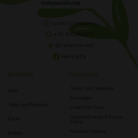
tunutricionbuena
+34 652458027
@vallesherbal
Herbalife
Herbalife
Categorías
Todas Las Categorías
Inicio
Esenciales
Todos Los Productos
Control De Peso
Deporte,Energía Y Forma
Packs
Física
Nutrición Objetiva
Batidos