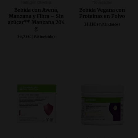
Nutrición Objetiva
Novedades
Bebida con Avena,
Bebida Vegana con
Manzana y Fibra – Sin
Proteínas en Polvo
azúcar** Manzana 204
31,11
€
( IVA incluido )
g
35,73
€
( IVA incluido )
COMPRAR AQUÍ
COMPRAR AQUÍ