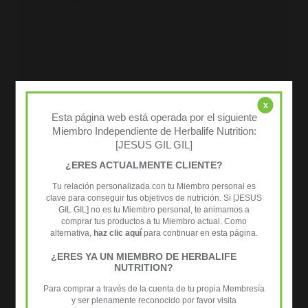
aquí...
x
Esta página web está operada por el siguiente
Miembro Independiente de Herbalife Nutrition:
[JESUS GIL GIL]
¿ERES ACTUALMENTE CLIENTE?
Nombre*
Tu relación personalizada con tu Miembro personal es
clave para conseguir tus objetivos de nutrición. Si [JESUS
GIL GIL] no es tu Miembro personal, te animamos a
Correo
comprar tus productos a tu Miembro actual. Como
electrónico*
alternativa,
haz clic aquí
para continuar en esta página.
¿ERES YA UN MIEMBRO DE HERBALIFE
Web
NUTRITION?
Para comprar a través de la cuenta de tu propia Membresía
y ser plenamente reconocido por favor visita