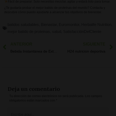
Fácil de preparar: Solo necesitas mezclar, agitar y estará listo para tomar.
¿Te gustaría probar el mejor batido de proteínas del mundo? Contacta y
descubre cómo puedo ayudarte a alcanzar tus objetivos de bienestar.
batidos saludables
,
Bienastar
,
Euromonitor
,
Herbalife Nutrition
,
mejor batido de proteinas
,
salud
,
SatisfacciónDelCliente
ANTERIOR
SIGUIENTE
Ant
Bebida Instantánea de Extracto de Té con Plantas Aromáticas
H24 nutricion deportiva
Deja un comentario
Tu dirección de correo electrónico no será publicada.
Los campos
obligatorios están marcados con
*
Escribe