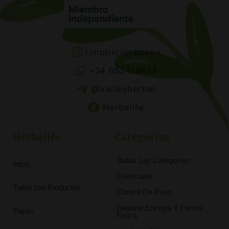
tunutricionbuena
+34 652458027
@vallesherbal
Herbalife
Herbalife
Categorías
Todas Las Categorías
Inicio
Esenciales
Todos Los Productos
Control De Peso
Deporte,Energía Y Forma
Packs
Física