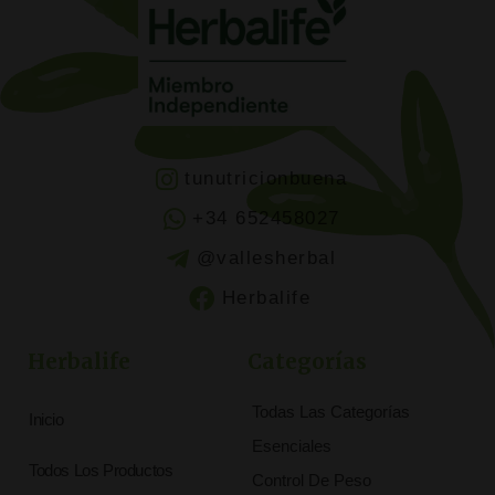
tunutricionbuena
+34 652458027
@vallesherbal
Herbalife
Herbalife
Categorías
Todas Las Categorías
Inicio
Esenciales
Todos Los Productos
Control De Peso