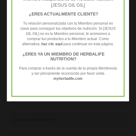
obligatorios están marcados con
*
[JESUS GIL GIL]
Escribe
¿ERES ACTUALMENTE CLIENTE?
aquí...
Tu relación personalizada con tu Miembro personal es
clave para conseguir tus objetivos de nutrición. Si [JESUS
GIL GIL] no es tu Miembro personal, te animamos a
comprar tus productos a tu Miembro actual. Como
alternativa,
haz clic aquí
para continuar en esta página.
¿ERES YA UN MIEMBRO DE HERBALIFE
NUTRITION?
Para comprar a través de la cuenta de tu propia Membresía
y ser plenamente reconocido por favor visita
myherbalife.com
Nombre*
Correo
electrónico*
Web