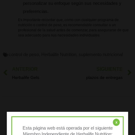
personalizar su enfoque según sus necesidades y
preferencias.
Es importante recordar que, como con cualquier programa de
nutrición o control de peso, es recomendable consultar a un
profesional de la salud antes de comenzar, para asegurarse de que
sea adecuado para sus necesidades individuales.
control de peso
,
Herbalife Nutrition
,
suplemento nutricional
ANTERIOR
SIGUIENTE
Ant
Herbalife Gels
plazos de entregas
Deja un comentario
x
Esta página web está operada por el siguiente
Tu dirección de correo electrónico no será publicada.
Los campos
Miembro Independiente de Herbalife Nutrition: