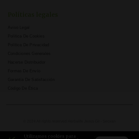
Políticas legales
Aviso Legal
Política De Cookies
Política De Privacidad
Condiciones Generales
Hacerse Distribuidor
Formas De Envío
Garantía De Satisfacción
Código De Ética
© 2024 All rights reserved Herbalife Jesus Gil - Seoxan
T
F
D
Y
P
M
w
a
r
o
i
e
Utilizamos cookies para
i
c
i
u
n
d