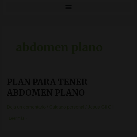
abdomen plano
PLAN PARA TENER
PLAN
PARA
TENER
ABDOMEN PLANO
ABDOMEN
PLANO
Deja un comentario
/
Cuidado personal
/
Jesus Gil Gil
Leer más »