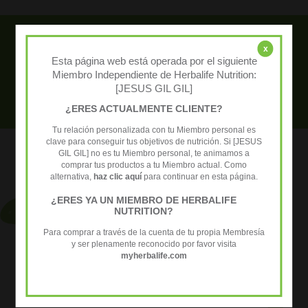
Necesitas ayuda? Contacta con
x
Esta página web está operada por el siguiente
nosotros para resolver tus dudas +34
Miembro Independiente de Herbalife Nutrition:
[JESUS GIL GIL]
652 458 027
¿ERES ACTUALMENTE CLIENTE?
Tu relación personalizada con tu Miembro personal es
clave para conseguir tus objetivos de nutrición. Si [JESUS
GIL GIL] no es tu Miembro personal, te animamos a
comprar tus productos a tu Miembro actual. Como
alternativa,
haz clic aquí
para continuar en esta página.
¿ERES YA UN MIEMBRO DE HERBALIFE
NUTRITION?
Para comprar a través de la cuenta de tu propia Membresía
y ser plenamente reconocido por favor visita
myherbalife.com
tunutricionbuena
+34 652458027