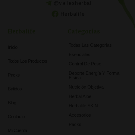
@vallesherbal
Herbalife
Herbalife
Categorías
Todas Las Categorías
Inicio
Esenciales
Todos Los Productos
Control De Peso
Deporte,Energía Y Forma
Packs
Física
Nutrición Objetiva
Batidos
Herbal Aloe
Blog
Herbalife SKIN
Accesorios
Contacto
Packs
Mi Cuenta