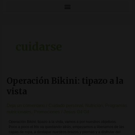
cuidarse
Operación Bikini: tipazo a la
Operación
Bikini:
tipazo
vista
a
la
vista
Deja un comentario
/
Cuidado personal
,
Nutricion
,
Programas
nutricionales
,
Promociones
/
Jesus Gil Gil
Operación Bikini: tipazo a la vista, vamos a por nuestros objetivos.
Poco a poco el frío va quedando atrás, empezamos a liberarnos de las
capas de ropa, a destapar nuestros brazos y piernas y a disfrutar del