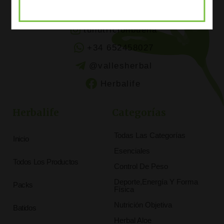
tunutricionbuena
+34 652458027
@vallesherbal
Herbalife
Herbalife
Categorías
Todas Las Categorías
Inicio
Esenciales
Todos Los Productos
Control De Peso
Deporte,Energía Y Forma
Packs
Física
Nutrición Objetiva
Batidos
Herbal Aloe