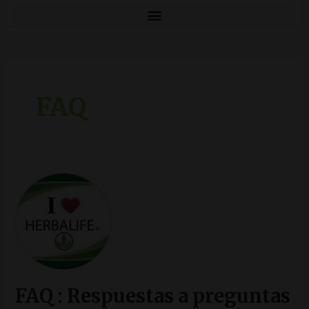
FAQ
FAQ
:
Respuestas
a
preguntas
frecuentes
FAQ : Respuestas a preguntas