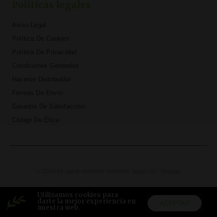
Políticas legales
Aviso Legal
Política De Cookies
Política De Privacidad
Condiciones Generales
Hacerse Distribuidor
Formas De Envío
Garantía De Satisfacción
Código De Ética
© 2024 All rights reserved Herbalife Jesus Gil - Seoxan
T
F
D
Y
P
M
w
a
r
o
i
e
Utilizamos cookies para
i
c
i
u
n
d
darte la mejor experiencia en
ACEPTAR
t
e
b
t
t
i
nuestra web.
t
b
b
u
e
u