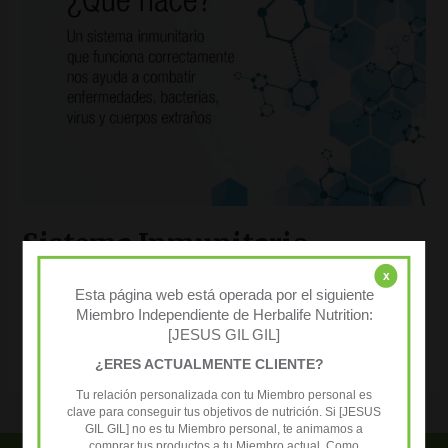
Sistema Inmunitario
x
Deja un comentario
/
Cuidado personal
,
Nutricion
/
Jesus Gil
Esta página web está operada por el siguiente
Gil
Miembro Independiente de Herbalife Nutrition:
[JESUS GIL GIL]
Leer más »
¿ERES ACTUALMENTE CLIENTE?
Tu relación personalizada con tu Miembro personal es
clave para conseguir tus objetivos de nutrición. Si [JESUS
GIL GIL] no es tu Miembro personal, te animamos a
comprar tus productos a tu Miembro actual. Como