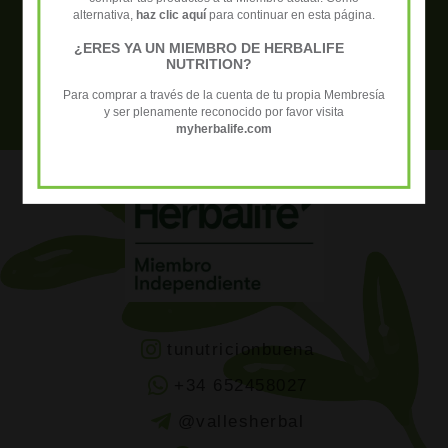
alternativa,
haz clic aquí
para continuar en esta página.
Necesitas ayuda? Contacta con
¿ERES YA UN MIEMBRO DE HERBALIFE
nosotros para resolver tus dudas +34
NUTRITION?
Para comprar a través de la cuenta de tu propia Membresía
652 458 027
y ser plenamente reconocido por favor visita
myherbalife.com
tunutricionbuena
+34 652458027
@vallesherbal