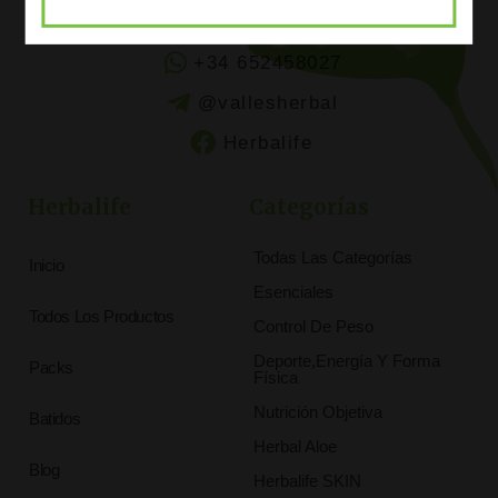
tunutricionbuena
+34 652458027
@vallesherbal
Herbalife
Herbalife
Categorías
Todas Las Categorías
Inicio
Esenciales
Todos Los Productos
Control De Peso
Deporte,Energía Y Forma
Packs
Física
Nutrición Objetiva
Batidos
Herbal Aloe
Blog
Herbalife SKIN