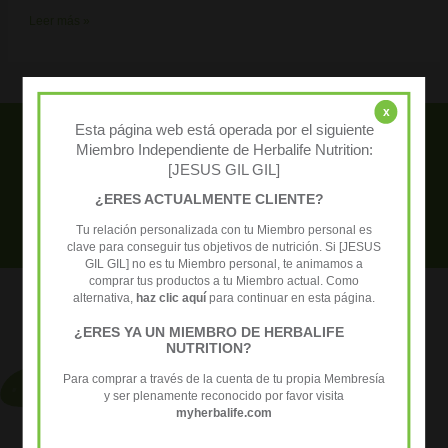
Leer más »
x
Esta página web está operada por el siguiente
Necesitas ayuda? Contacta con
Miembro Independiente de Herbalife Nutrition:
[JESUS GIL GIL]
nosotros para resolver tus dudas +34
¿ERES ACTUALMENTE CLIENTE?
652 458 027
Tu relación personalizada con tu Miembro personal es
clave para conseguir tus objetivos de nutrición. Si [JESUS
GIL GIL] no es tu Miembro personal, te animamos a
comprar tus productos a tu Miembro actual. Como
alternativa,
haz clic aquí
para continuar en esta página.
¿ERES YA UN MIEMBRO DE HERBALIFE
NUTRITION?
Para comprar a través de la cuenta de tu propia Membresía
y ser plenamente reconocido por favor visita
myherbalife.com