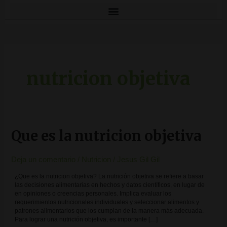
nutricion objetiva
Que es la nutricion objetiva
Que
es
la
nutricion
Deja un comentario
/
Nutricion
/
Jesus Gil Gil
objetiva
¿Que es la nutricion objetiva? La nutrición objetiva se refiere a basar
las decisiones alimentarias en hechos y datos científicos, en lugar de
en opiniones o creencias personales. Implica evaluar los
requerimientos nutricionales individuales y seleccionar alimentos y
patrones alimentarios que los cumplan de la manera más adecuada.
Para lograr una nutrición objetiva, es importante […]