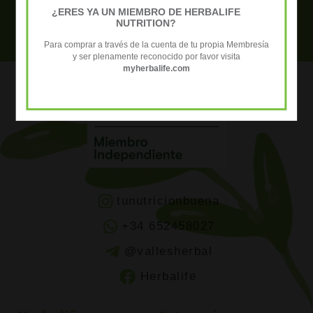
nosotros para resolver tus dudas +34
¿ERES YA UN MIEMBRO DE HERBALIFE
NUTRITION?
652 458 027
Para comprar a través de la cuenta de tu propia Membresía
y ser plenamente reconocido por favor visita
myherbalife.com
tunutricionbuena
+34 652458027
@vallesherbal
Herbalife