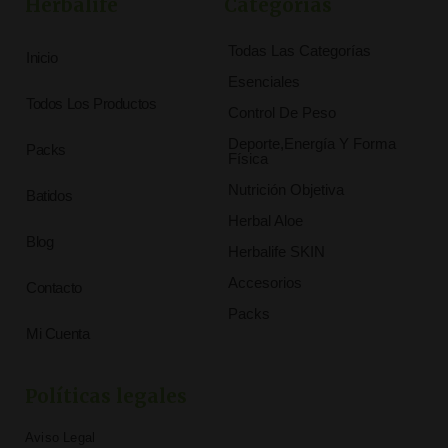
Herbalife
Categorías
Todas Las Categorías
Inicio
Esenciales
Todos Los Productos
Control De Peso
Deporte,Energía Y Forma
Packs
Física
Nutrición Objetiva
Batidos
Herbal Aloe
Blog
Herbalife SKIN
Accesorios
Contacto
Packs
Mi Cuenta
Políticas legales
Aviso Legal