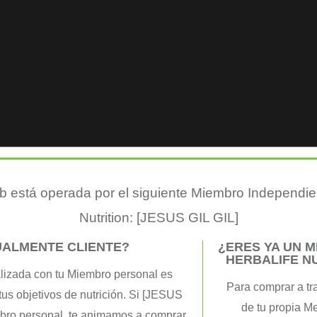
tipazo a la vista
 está operada por el siguiente Miembro Independie
al
,
Nutricion
,
Programas nutricionales
,
Promociones
/
Jesus Gil 
Nutrition: [JESUS GIL GIL]
 vamos a por nuestros objetivos. Poco a poco el frío va quedan
UALMENTE CLIENTE?
¿ERES YA UN 
HERBALIFE N
os brazos y piernas y a disfrutar del buen tiempo. Todo eso, no
lizada con tu Miembro personal es
os hace […]
Para comprar a tr
tus objetivos de nutrición. Si [JESUS
de tu propia M
mbro personal, te animamos a comprar