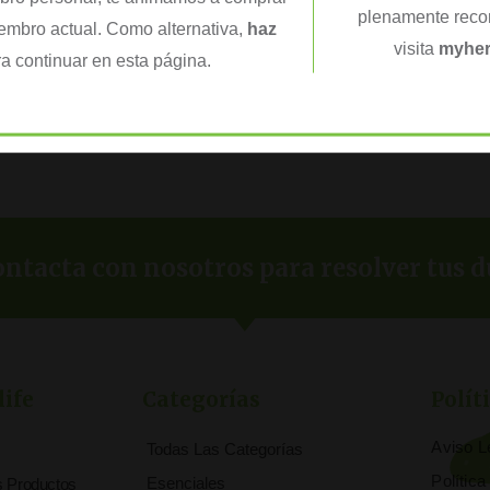
plenamente recon
iembro actual. Como alternativa,
haz
visita
myher
a continuar en esta página.
ntacta con nosotros para resolver tus d
life
Categorías
Polít
Aviso L
Todas Las Categorías
Polític
Esenciales
s Productos