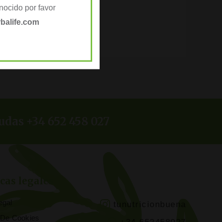
ocido por favor
balife.com
udas +34 652 458 027
icas legales
egal
tunutricionbuena
a De Cookies