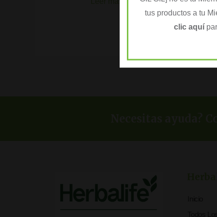
Leer más »
tus productos a tu M
clic aquí
par
Necesitas ayuda? Co
Herba
Inicio
Todos Lo