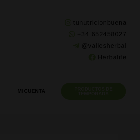
tunutricionbuena
+34 652458027
@vallesherbal
Herbalife
PRODUCTOS DE
MI CUENTA
TEMPORADA