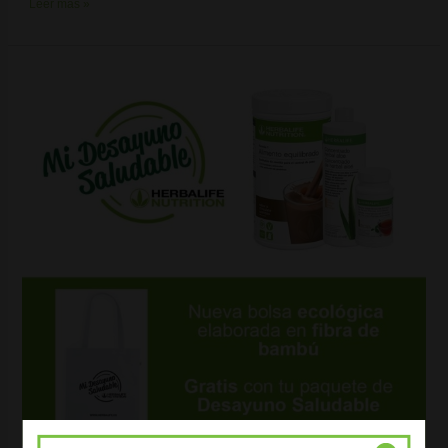
Leer más »
Desayuno
saludable