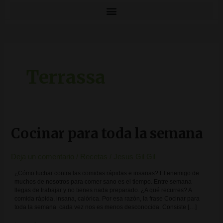
Terrassa
Cocinar para toda la semana
Cocinar
para
toda
la
Deja un comentario
/
Recetas
/
Jesus Gil Gil
semana
¿Cómo luchar contra las comidas rápidas e insanas? El enemigo de
muchos de nosotros para comer sano es el tiempo. Entre semana
llegas de trabajar y no tienes nada preparado. ¿A qué recurres? A
comida rápida, insana, calórica. Por esa razón, la frase Cocinar para
toda la semana cada vez nos es menos desconocida. Consiste […]