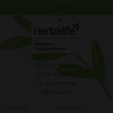
652 458 027
tunutricionbuena
+34 652458027
@vallesherbal
Herbalife
Herbalife
Categorías