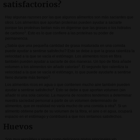
satisfactorios?
Hay algunas razones por las que algunos alimentos son más saciantes que
otros. Los alimentos que aportan proteínas pueden ayudar a saciarte
porque las proteínas tardan más en digerirse que las grasas o los hidratos
1
de carbono
. Esto es lo que confiere a las proteínas su poder de
permanencia.
¿Sabía que una pequeña cantidad de grasa insaturada en una comida
puede ayudar a sentirse satisfecho? Esto se debe a que la grasa ralentiza la
velocidad a la que se vacía el estómago. Los alimentos ricos en fibra
también pueden ayudar a saciarte de dos maneras. Un tipo de fibra añade
2
volumen a los alimentos sin añadir calorías
. El segundo tipo ralentiza la
velocidad a la que se vacía el estómago, lo que puede ayudarte a sentirse
3
lleno durante más tiempo
.
Los alimentos ricos en agua o que contienen mucho aire también pueden
4
ayudar a sentirse satisfecho
. Esto se debe a que aportan volumen (sin
añadir ni una sola caloría). La mayoría de nosotros tendemos a determinar
nuestra saciedad personal a partir de un volumen determinado de
5
alimentos, que en realidad no varía mucho de una comida a otra
. Si un
alimento obtiene parte de su volumen de la fibra, el aire o el agua, ocupará
espacio en el estómago y contribuirá a que nos sintamos satisfechos.
Huevos
Son muy versátiles y sirven como deliciosos platos principales y/o