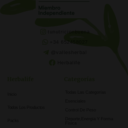
tunutricionbuena
+34 652458027
@vallesherbal
Herbalife
Herbalife
Categorías
Todas Las Categorías
Inicio
Esenciales
Todos Los Productos
Control De Peso
Deporte,Energía Y Forma
Packs
Física