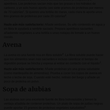
aperitivos. Las proteínas sacian más que las grasas o los hidratos de
carbono, y un solo huevo aporta casi siete gramos de proteínas por menos
1
de 70 calorías
. Si quieres una tortilla de claras, cada clara te aporta unos
6
tres gramos de proteínas por cada 20 calorías
.
Hazlo aún más satisfactorio:
Añade verduras. Su alto contenido en agua y
en fibra te ayudará a sentirte saciado. Prepara aperitivos saciantes
añadiendo vegetales a una tortilla o unas rodajas de tomate a un huevo
cocido.
Avena
6
La avena es una fuente rica en fibra soluble
. La fibra soluble puede hacer
que los alimentos sean más saciantes e incluso ralentizar el tiempo de
3
digestión porque se hincha y espesa al entrar en contacto con el líquido
.
Hazlo aún más satisfactorio:
Añade proteínas y/o una grasa saludable
(como mantequilla de almendras). Prueba a cocer los copos de avena en
leche o leche de soja. Cuando esté hecho, retíralo del fuego y añade un
poco de proteína en polvo.
Sopa de alubias
Las alubias son una excelente fuente de fibra hidrosoluble y tienen la
ventaja añadida de contener proteínas. Un plato de sopa de judías negras
6
puede aportar 15 gramos de proteínas vegetales saludables
.